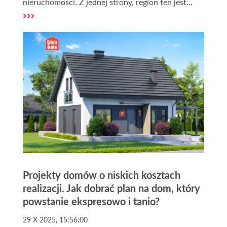
nieruchomości. Z jednej strony, region ten jest
postrzegany przez pryzmat podwyższonego ryzyka,
wynikającego z bezpośredniej bliskości wojny na
Ukrainie oraz incydentów na granicy z Białorusią.
Z drugiej jednak, staje się on areną
bezprecedensowych, wielomiliardowych
inwestycji publicznych i prywatnych, które mają
potencjał, by fundamentalnie odmienić jego
gospodarcze oblicze. Ta dychotomia tworzy
skomplikowany krajobraz inwestycyjny, często
spowity mgłą medialnego szumu i emocjonalnych
ocen.
Projekty domów o niskich kosztach
realizacji. Jak dobrać plan na dom, który
powstanie ekspresowo i tanio?
29 X 2025, 15:56:00