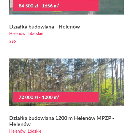
84 500 zł - 1656 m²
Działka budowlana - Helenów
Helenów, lubelskie
72 000 zł - 1200 m²
Działka budowlana 1200 m Helenów MPZP -
Helenów
Helenów, Łódzkie