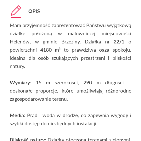
OPIS
Mam przyjemność zaprezentować Państwu wyjątkową
działkę położoną w malowniczej miejscowości
Helenów, w gminie Brzeziny. Działka nr
22/1
o
powierzchni
4180 m²
to prawdziwa oaza spokoju,
idealna dla osób szukających przestrzeni i bliskości
natury.
Wymiary:
15 m szerokości, 290 m długości –
doskonałe proporcje, które umożliwiają różnorodne
zagospodarowanie terenu.
Media:
Prąd i woda w drodze, co zapewnia wygodę i
szybki dostęp do niezbędnych instalacji.
Bliskość natury:
Działka otoczona terenami zielonymi,