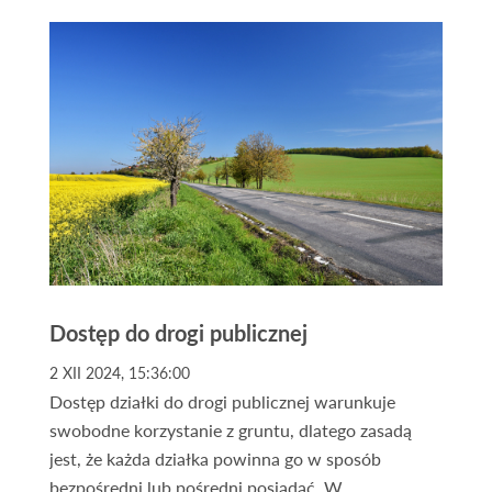
za bezpieczną i rentowną inwestycję oraz
skuteczne zabezpieczenie kapitału. Czy aktualna
niepewna sytuacja geopolityczna wpływa na
opłacalność zakupu ziemi w Polsce? Czy i dlaczego
wciąż warto interesować się tym segmentem
rynku?
Dostęp do drogi publicznej
2 XII 2024, 15:36:00
Dostęp działki do drogi publicznej warunkuje
swobodne korzystanie z gruntu, dlatego zasadą
jest, że każda działka powinna go w sposób
bezpośredni lub pośredni posiadać. W