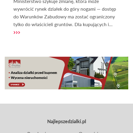
Ministerstwo szykuje zmianę, która może
wywrócić rynek działek do góry nogami — dostęp
do Warunków Zabudowy ma zostać ograniczony
tylko do właścicieli gruntów. Dla kupujących i
inwestorów oznacza to nowe ryzyka, droższe
transakcje i koniec bezpiecznego „sprawdzenia
działki przed zakupem”. Sprawdź, czy nadchodzący
chaos to realne zagrożenie, czy szansa na
uporządkowanie rynku — zanim podejmiesz
decyzję o zakupie gruntu.
Najlepszedzialki.pl