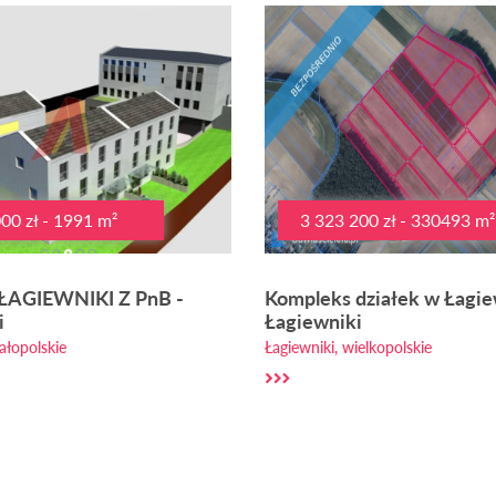
00 zł - 1991 m²
3 323 200 zł - 330493 m²
ŁAGIEWNIKI Z PnB -
Kompleks działek w Łagie
i
Łagiewniki
ałopolskie
Łagiewniki, wielkopolskie