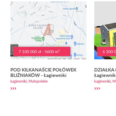
7 100 000 zł - 5600 m²
6 300 0
POD KILKANAŚCIE POŁÓWEK
DZIAŁKA 
BLIŹNIAKÓW - Łagiewniki
Łagiewnik
Łagiewniki, Małopolskie
Łagiewniki, M