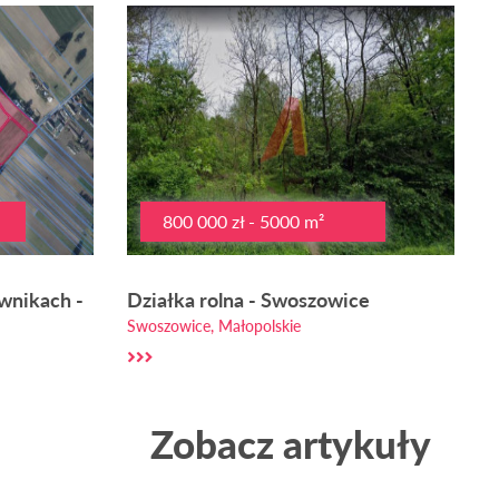
800 000 zł - 5000 m²
wnikach -
Działka rolna - Swoszowice
Swoszowice, Małopolskie
Zobacz artykuły