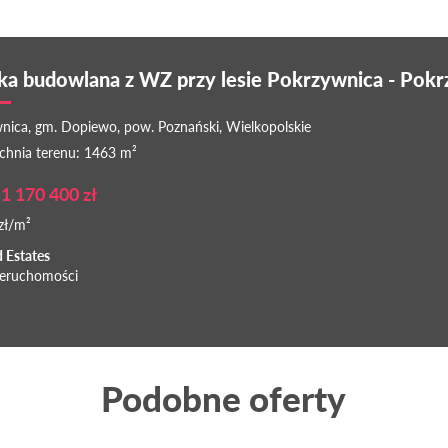
ka budowlana z WZ przy lesie Pokrzywnica - Pok
nica, gm. Dopiewo, pow. Poznański, Wielkopolskie
chnia terenu: 1463 m²
1 170 400 zł
zł/m²
d Estates
ieruchomości
Podobne oferty