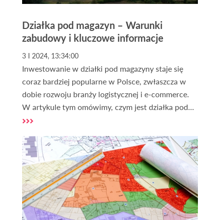
Działka pod magazyn – Warunki
zabudowy i kluczowe informacje
3 I 2024, 13:34:00
Inwestowanie w działki pod magazyny staje się
coraz bardziej popularne w Polsce, zwłaszcza w
dobie rozwoju branży logistycznej i e-commerce.
W artykule tym omówimy, czym jest działka pod
magazyn, jakie są warunki zabudowy dla tego typu
nieruchomości oraz na co zwrócić uwagę przy
zakupie działki pod magazyn. Podzielimy się także
praktycznymi poradami i przedstawimy
najważniejsze informacje dotyczące rynku działek
pod magazyny.