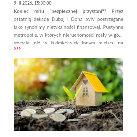
9 III 2026, 15:30:00
Koniec mitu "bezpiecznej przystani"?
Przez
ostatnią dekadę Dubaj i Doha były postrzegane
jako synonimy nietykalności finansowej. Pustynne
metropolie, w których nieruchomości rosły w górę
szybciej niż w jakimkolwiek innym miejscu na
świecie, przyciągały miliardy dolarów globalnego
kapitału. Jednak rok 2026 przyniósł brutalną
weryfikację tego status quo. Wojna na Bliskim
Wschodzie, która rozlała się na państwa Zatoki
Perskiej, a w szczególności bezpośrednie ataki na
Dubaj oraz infrastrukturę w Dosze, postawiły
inwestorów przed pytaniem: czy to czas na
ucieczkę, czy na szukanie okazji w segmencie,
jakim są nieruchomości gruntowe?