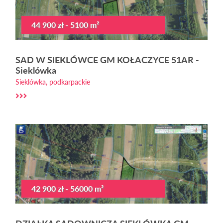
44 900 zł - 5100 m²
SAD W SIEKLÓWCE GM KOŁACZYCE 51AR -
Sieklówka
Sieklówka, podkarpackie
42 900 zł - 56000 m²