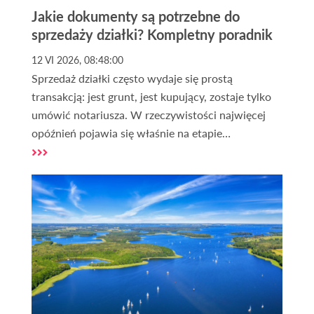
Jakie dokumenty są potrzebne do
sprzedaży działki? Kompletny poradnik
12 VI 2026, 08:48:00
Sprzedaż działki często wydaje się prostą
transakcją: jest grunt, jest kupujący, zostaje tylko
umówić notariusza. W rzeczywistości najwięcej
opóźnień pojawia się właśnie na etapie
dokumentów, gdy brakuje aktualnego wypisu z
rejestru gruntów, trzeba wyjaśnić zapisy w księdze
wieczystej albo sprawdzić, czy działka ma dostęp
do drogi publicznej. Zdarza się, że właściciel
dopiero przy finalizacji dowiaduje się, że potrzebne
będą dodatkowe zaświadczenia z urzędu, a wtedy
cała sprzedaż działki przesuwa się o kolejne dni lub
tygodnie.