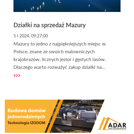
Działki na sprzedaż Mazury
5 I 2024, 09:27:00
Mazury to jedno z najpiękniejszych miejsc w
Polsce, znane ze swoich malowniczych
krajobrazów, licznych jezior i gęstych lasów.
Dlaczego warto rozważyć zakup działki na
Mazurach? To pytanie zadaje sobie wielu
potencjalnych nabywców. Mazury oferują nie
tylko bliskość natury, ale także unikalne możliwości
inwestycyjne. Kupno działki na Mazurach to
inwestycja w przyszłość, która może przynieść
wiele korzyści, zarówno pod kątem finansowym,
jak i rekreacyjnym.