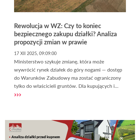
Rewolucja w WZ: Czy to koniec
bezpiecznego zakupu działki? Analiza
propozycji zmian w prawie
17 XII 2025, 09:09:00
Ministerstwo szykuje zmianę, która może
wywrócić rynek działek do góry nogami — dostęp
do Warunków Zabudowy ma zostać ograniczony
tylko do właścicieli gruntów. Dla kupujących i
inwestorów oznacza to nowe ryzyka, droższe
transakcje i koniec bezpiecznego „sprawdzenia
działki przed zakupem”. Sprawdź, czy nadchodzący
chaos to realne zagrożenie, czy szansa na
uporządkowanie rynku — zanim podejmiesz
decyzję o zakupie gruntu.