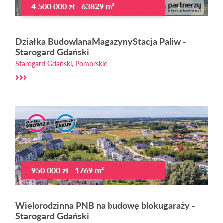
4 500 000 zł - 63829 m²
Działka BudowlanaMagazynyStacja Paliw -
Starogard Gdański
Starogard Gdański, Pomorskie
950 000 zł - 1769 m²
Wielorodzinna PNB na budowę blokugaraży -
Starogard Gdański