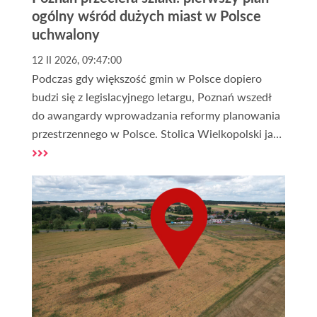
ogólny wśród dużych miast w Polsce
uchwalony
12 II 2026, 09:47:00
Podczas gdy większość gmin w Polsce dopiero
budzi się z legislacyjnego letargu, Poznań wszedł
do awangardy wprowadzania reformy planowania
przestrzennego w Polsce. Stolica Wielkopolski jako
pierwsze duże miasto w Polsce uchwaliła Plan
Ogólny – dokument, który zastępuje
dotychczasowe Studium i staje się nową
"konstytucją przestrzenną". Dlaczego to
wydarzenie jest tak ważne dla każdego, kto
przegląda oferty działek? Jak wpłynie to na ceny
gruntów, procedurę Warunków Zabudowy (WZ) i
bezpieczeństwo inwestycyjne?