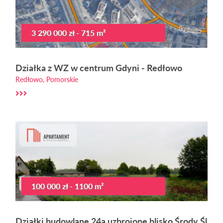
3 290 000 zł - 715 m²
Działka z WZ w centrum Gdyni - Redłowo
Redłowo, Pomorskie
100 000 zł - 1100 m²
Działki budowlane 24a uzbrojone blisko Środy Śl