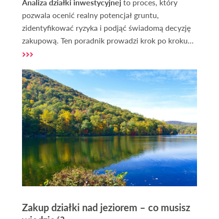
Analiza działki inwestycyjnej
to proces, który
pozwala ocenić realny potencjał gruntu,
zidentyfikować ryzyka i podjąć świadomą decyzję
zakupową. Ten poradnik prowadzi krok po kroku
przez najważniejsze aspekty techniczne, prawne i
rynkowe. Znajdziesz tu też praktyczną checklistę
oraz informacje, gdzie i jak zdobywać dane
Zakup działki nad jeziorem – co musisz