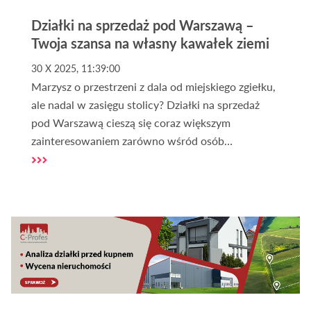
Działki na sprzedaż pod Warszawą –
Twoja szansa na własny kawałek ziemi
30 X 2025, 11:39:00
Marzysz o przestrzeni z dala od miejskiego zgiełku,
ale nadal w zasięgu stolicy? Działki na sprzedaż
pod Warszawą cieszą się coraz większym
zainteresowaniem zarówno wśród osób
planujących budowę domu, jak i inwestorów
poszukujących pewnego lokum dla kapitału. Dzięki
pomocy profesjonalnego biura nieruchomości
możesz znaleźć grunt dopasowany do swoich
potrzeb – bez ryzyka, stresu i żmudnych
formalności.