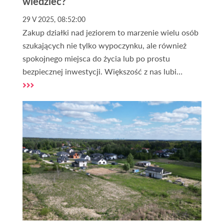
wiedzieć?
29 V 2025, 08:52:00
Zakup działki nad jeziorem to marzenie wielu osób
szukających nie tylko wypoczynku, ale również
spokojnego miejsca do życia lub po prostu
bezpiecznej inwestycji. Większość z nas lubi
bliskość wody, kontakt z naturą i ciszę, dlatego
tego typu działki są coraz bardziej popularne.
Zakup działki nad jeziorem wiąże się jednak często
z dodatkowymi rzeczami, które należy wziąć pod
uwagę. Są to kwestie formalne i praktyczne – od
rodzaju działki, przez jej uzbrojenie, po możliwość
budowy domu nad jeziorem zgodnie z
obowiązującym prawem.