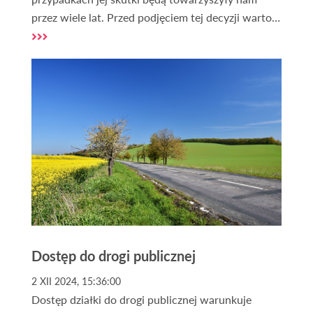
przez wiele lat. Przed podjęciem tej decyzji warto
jednak zweryfikować położenie działki, m.in. pod
kątem zagrożeń związanych z powodzią. W Polsce
grunty narażone na niebezpieczeństwo powodzi
nie są rzadkością, dlatego przy zakupie działki takie
zagrożenie trzeba mieć na uwadze.
Dostęp do drogi publicznej
2 XII 2024, 15:36:00
Dostęp działki do drogi publicznej warunkuje