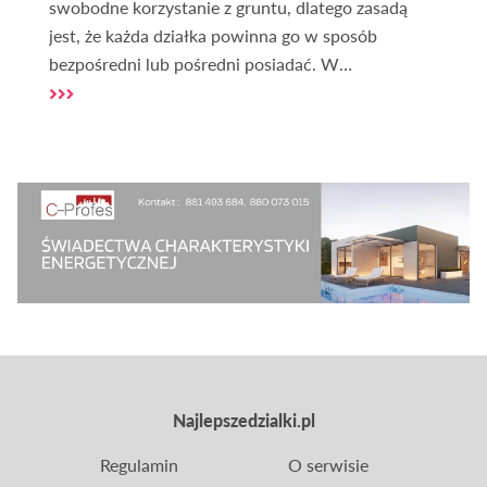
swobodne korzystanie z gruntu, dlatego zasadą
jest, że każda działka powinna go w sposób
bezpośredni lub pośredni posiadać. W
szczególności w przypadku działek, na których ma
być prowadzona inwestycja dostęp do drogi jest
niezbędny.
Najlepszedzialki.pl
Regulamin
O serwisie