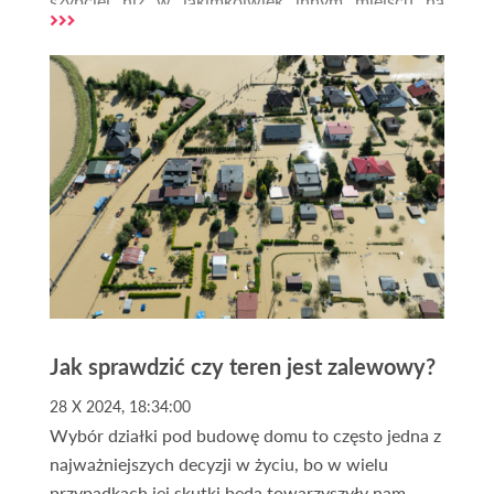
szybciej niż w jakimkolwiek innym miejscu na
świecie, przyciągały miliardy dolarów globalnego
kapitału. Jednak rok 2026 przyniósł brutalną
weryfikację tego status quo. Wojna na Bliskim
Wschodzie, która rozlała się na państwa Zatoki
Perskiej, a w szczególności bezpośrednie ataki na
Dubaj oraz infrastrukturę w Dosze, postawiły
inwestorów przed pytaniem: czy to czas na
ucieczkę, czy na szukanie okazji w segmencie,
jakim są nieruchomości gruntowe?
Jak sprawdzić czy teren jest zalewowy?
28 X 2024, 18:34:00
Wybór działki pod budowę domu to często jedna z
najważniejszych decyzji w życiu, bo w wielu
przypadkach jej skutki będą towarzyszyły nam