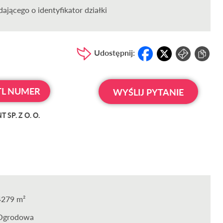
ającego o identyfikator działki
Udostępnij:
L NUMER
WYŚLIJ PYTANIE
SP. Z O. O.
4279 m²
Ogrodowa