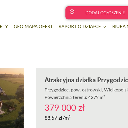
DODAJ OGŁOSZENIE
RTY
GEO MAPA OFERT
RAPORT O DZIAŁCE
BIURA
Atrakcyjna działka Przygodzi
Przygodzice
, pow. ostrowski, Wielkopols
Powierzchnia terenu: 4279 m²
379 000 zł
88,57 zł/m²