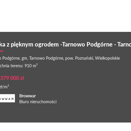
łka z pięknym ogrodem -Tarnowo Podgórne - Tar
 Podgórne, gm. Tarnowo Podgórne, pow. Poznański, Wielkopolskie
chnia terenu: 910 m²
 379 000 zł
zł/m²
Browwar
Biuro nieruchomości