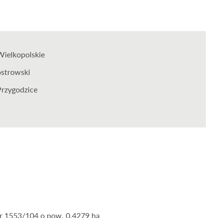
Wielkopolskie
ostrowski
Przygodzice
r 1553/104 o pow. 0,4279 ha