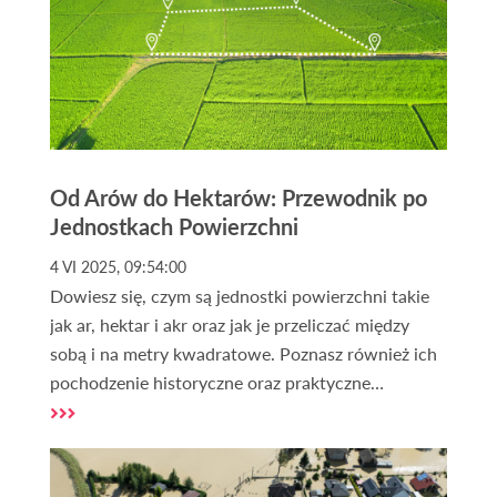
Od Arów do Hektarów: Przewodnik po
Jednostkach Powierzchni
4 VI 2025, 09:54:00
Dowiesz się, czym są jednostki powierzchni takie
jak ar, hektar i akr oraz jak je przeliczać między
sobą i na metry kwadratowe. Poznasz również ich
pochodzenie historyczne oraz praktyczne
zastosowania w Polsce i na świecie. Dodatkowo,
artykuł pomoże Ci zrozumieć, jak wybrać
odpowiednią jednostkę w zależności od sytuacji i