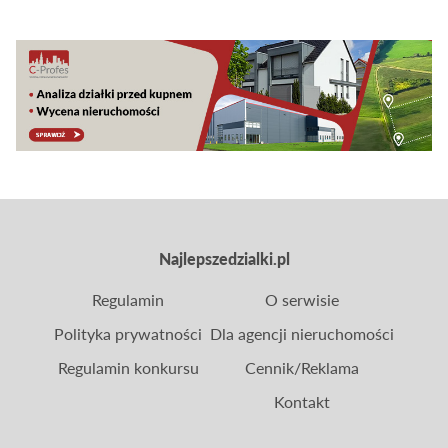
grunty narażone na niebezpieczeństwo powodzi
nie są rzadkością, dlatego przy zakupie działki takie
zagrożenie trzeba mieć na uwadze.
Najlepszedzialki.pl
Regulamin
O serwisie
Polityka prywatności
Dla agencji nieruchomości
Regulamin konkursu
Cennik/Reklama
Kontakt