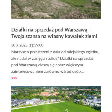
Działki na sprzedaż pod Warszawą –
Twoja szansa na własny kawałek ziemi
30 X 2025, 11:39:00
Marzysz o przestrzeni z dala od miejskiego zgiełku,
ale nadal w zasięgu stolicy? Działki na sprzedaż
pod Warszawą cieszą się coraz większym
zainteresowaniem zarówno wśród osób
planujących budowę domu, jak i inwestorów
poszukujących pewnego lokum dla kapitału. Dzięki
pomocy profesjonalnego biura nieruchomości
możesz znaleźć grunt dopasowany do swoich
potrzeb – bez ryzyka, stresu i żmudnych
formalności.