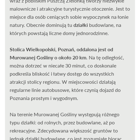
wraz z pobliskim Puszczą Zielonką tworzy niezwykle
malownicze i atrakcyjne turystycznie otoczenie. Jest to
miejsce dla osób ceniących sobie wypoczynek na łonie
natury. Obecnie dominują tu
działki
budowlane, na
których powstają liczne domy jednorodzinne.
Stolica Wielkopolski, Poznań, oddalona jest od
Murowanej Gośliny o około 20 km
. Na tę odległość,
można dotrzeć w niecałe 30 minut, co doskonale
podkreśla bliskość i łatwy dostęp do wszystkich
atrakcji stolicy regionu. W miejscowości działają
regularne linie autobusowe, które czynią dojazd do
Poznania prostym i wygodnym.
Na terenie Murowanej Gośliny występują różnego
typu działki: od rolnych, przez budowlane, aż po
rekreacyjne. Zdecydowana większość gruntów to
jednak działki budowlane, co jest zrozumiałe biorąc