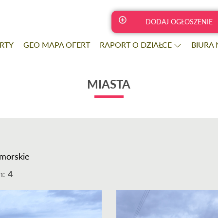
DODAJ OGŁOSZENIE
RTY
GEO MAPA OFERT
RAPORT O DZIAŁCE
BIURA
MIASTA
morskie
n
: 4