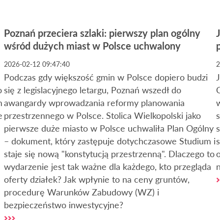
Poznań przeciera szlaki: pierwszy plan ogólny
wśród dużych miast w Polsce uchwalony
2026-02-12 09:47:40
2
Podczas gdy większość gmin w Polsce dopiero budzi
o
się z legislacyjnego letargu, Poznań wszedł do
m
awangardy wprowadzania reformy planowania
w
e
przestrzennego w Polsce. Stolica Wielkopolski jako
pierwsze duże miasto w Polsce uchwaliła Plan Ogólny
s
– dokument, który zastępuje dotychczasowe Studium i
staje się nową "konstytucją przestrzenną". Dlaczego to
o
wydarzenie jest tak ważne dla każdego, kto przegląda
n
oferty działek? Jak wpłynie to na ceny gruntów,
procedurę Warunków Zabudowy (WZ) i
bezpieczeństwo inwestycyjne?