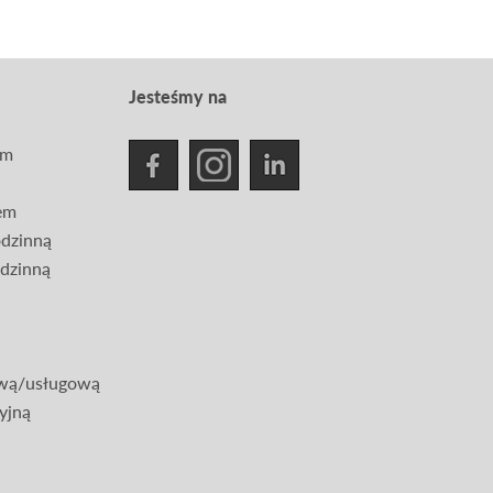
Jesteśmy na
em
rem
odzinną
odzinną
ową/usługową
yjną