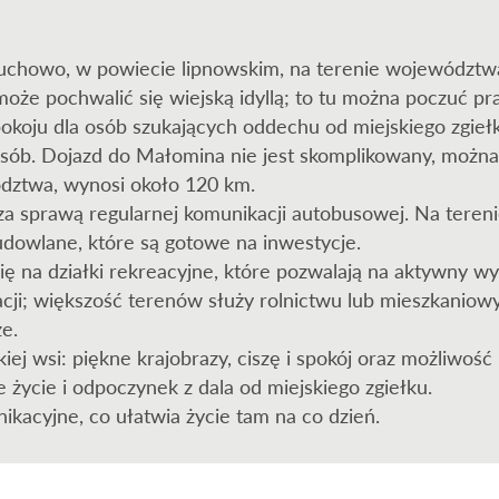
łuchowo, w powiecie lipnowskim, na terenie województ
może pochwalić się wiejską idyllą; to tu można poczuć pr
spokoju dla osób szukających oddechu od miejskiego zgieł
ób. Dojazd do Małomina nie jest skomplikowany, można
ództwa, wynosi około 120 km.
 za sprawą regularnej komunikacji autobusowej. Na tere
dowlane, które są gotowe na inwestycje.
ę na działki rekreacyjne, które pozwalają na aktywny wy
izacji; większość terenów służy rolnictwu lub mieszkan
ze.
ej wsi: piękne krajobrazy, ciszę i spokój oraz możliwość 
ie życie i odpoczynek z dala od miejskiego zgiełku.
acyjne, co ułatwia życie tam na co dzień.