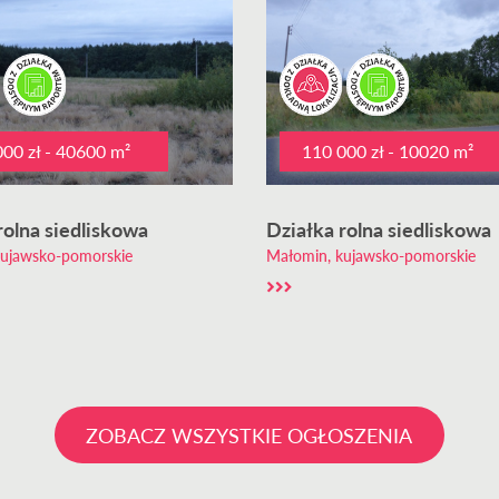
00 zł - 40600 m²
110 000 zł - 10020 m²
rolna siedliskowa
Działka rolna siedliskowa
kujawsko-pomorskie
Małomin, kujawsko-pomorskie
ZOBACZ WSZYSTKIE OGŁOSZENIA