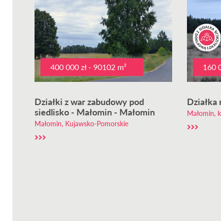
400 000 zł - 90102 m²
160 0
Działki z war zabudowy pod
Działka 
siedlisko - Małomin - Małomin
Małomin, 
Małomin, Kujawsko-Pomorskie