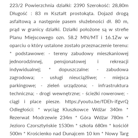
223/2 Powierzchnia działki: 2390 Szerokość: 28,80m
Długość : 83 m Kształt prostokąta. Dojazd drogą
asfaltową a następnie pasem służebności dł. 80 m,
prąd w granicy działki. Działki położone są w strefie
Planu Miejscowego ozn. 58.2 MN/MT i 16.1Zw w
oparciu o który ustalone zostało przeznaczenie terenu:
* podstawowe: - tereny zabudowy mieszkaniowej
jednorodzinnej, pensjonatowej i rekreacji
indywidualnej; * dopuszczalne: - zabudowa
zagrodowa; - usługi nieuciążliwe; - miejsca
parkingowe; - zieleń urządzona; - infrastruktura
techniczna; - drogi wewnętrzne; - ścieżki rowerowe; -
ciągi i place piesze. https://youtu.be/fDEh-ifgvrQ
Odległości: * wyciąg Kluszkowce Wdżar 340m *
Rezerwat Modrzewie 234m * Góra Wdżar 780m *
Jezioro Czorsztyńskie 1530m * szkoła 680m * kościół
500m * Krościenko nad Dunajcem 10 km * Nowy Targ