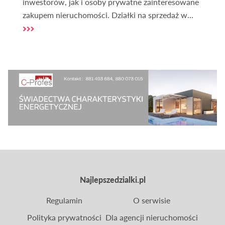
inwestorów, jak i osoby prywatne zainteresowane
zakupem nieruchomości. Działki na sprzedaż w
Warszawie cieszą się ogromnym zainteresowaniem
z powodu wysokiego potencjału inwestycyjnego
oraz licznych korzyści, jakie oferuje to miasto.
Dlaczego warto rozważyć zakup działki w
Warszawie? To pytanie zadaje sobie wielu
nabywców, szukających idealnego miejsca na
budowę domu, inwestycję lub rozwój biznesu.
Najlepszedzialki.pl
Regulamin
O serwisie
Polityka prywatności
Dla agencji nieruchomości