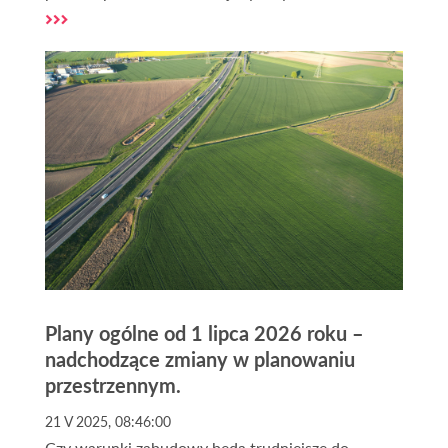
operatu szacunkowego może dokonać wyłącznie
rzeczoznawca majątkowy. Dla własnych potrzeb
można jednak spróbować oszacować przybliżoną
wartość swojej działki przy pomocy dostępnych
powszechnie narzędzi i informacji.
Plany ogólne od 1 lipca 2026 roku –
nadchodzące zmiany w planowaniu
przestrzennym.
21 V 2025, 08:46:00
Czy warunki zabudowy będą trudniejsze do