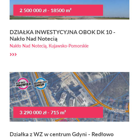
2 500 000 zł - 18500 m²
DZIAŁKA INWESTYCYJNA OBOK DK 10 -
Nakło Nad Notecią
Nakło Nad Notecią, Kujawsko-Pomorskie
3 290 000 zł - 715 m²
Działka z WZ w centrum Gdyni - Redłowo