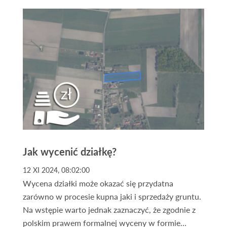
pasywnych sprawiają, że to rozwiązanie cieszy się
ogromną popularnością. Szczególnie interesującą
opcją są nieruchomości w dużych miastach, które
nieustannie się rozwijają i przyciągają nowych
mieszkańców oraz inwestorów. Jednym z takich
miast jest Szczecin – dynamicznie rosnący ośrodek
w północno-zachodniej Polsce. W tym artykule
przedstawimy Ci 4 powody, dla których warto
mieć nieruchomości w Szczecinie w swoim
portfelu inwestycyjnym. Zapraszamy!
Jak wycenić działkę?
12 XI 2024, 08:02:00
Wycena działki może okazać się przydatna
zarówno w procesie kupna jaki i sprzedaży gruntu.
Na wstępie warto jednak zaznaczyć, że zgodnie z
polskim prawem formalnej wyceny w formie