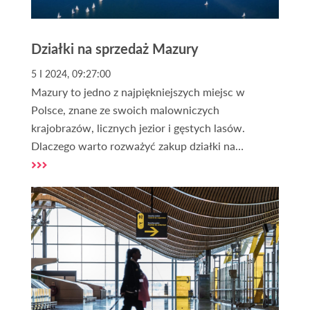
Działki na sprzedaż Mazury
5 I 2024, 09:27:00
Mazury to jedno z najpiękniejszych miejsc w
Polsce, znane ze swoich malowniczych
krajobrazów, licznych jezior i gęstych lasów.
Dlaczego warto rozważyć zakup działki na
Mazurach? To pytanie zadaje sobie wielu
potencjalnych nabywców. Mazury oferują nie
tylko bliskość natury, ale także unikalne możliwości
inwestycyjne. Kupno działki na Mazurach to
inwestycja w przyszłość, która może przynieść
wiele korzyści, zarówno pod kątem finansowym,
jak i rekreacyjnym.