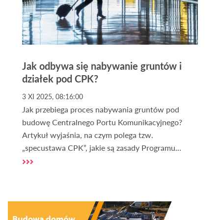
Jak odbywa się nabywanie gruntów i
działek pod CPK?
3 XI 2025, 08:16:00
Jak przebiega proces nabywania gruntów pod
budowę Centralnego Portu Komunikacyjnego?
Artykuł wyjaśnia, na czym polega tzw.
„specustawa CPK”, jakie są zasady Programu
Dobrowolnych Nabyć, kiedy stosuje się
wywłaszczenia oraz jak wygląda aktualny stan
pozyskiwania terenów. To kompleksowe
omówienie procedur, które stoją za jedną z
największych inwestycji infrastrukturalnych w