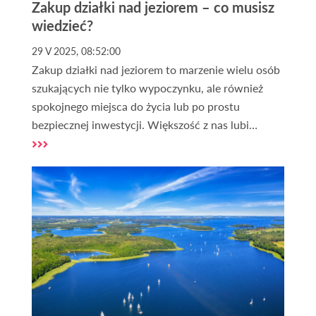
Zakup działki nad jeziorem – co musisz
wiedzieć?
29 V 2025, 08:52:00
Zakup działki nad jeziorem to marzenie wielu osób
szukających nie tylko wypoczynku, ale również
spokojnego miejsca do życia lub po prostu
bezpiecznej inwestycji. Większość z nas lubi
bliskość wody, kontakt z naturą i ciszę, dlatego
tego typu działki są coraz bardziej popularne.
Zakup działki nad jeziorem wiąże się jednak często
z dodatkowymi rzeczami, które należy wziąć pod
uwagę. Są to kwestie formalne i praktyczne – od
rodzaju działki, przez jej uzbrojenie, po możliwość
budowy domu nad jeziorem zgodnie z
obowiązującym prawem.