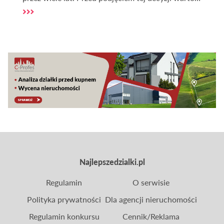
jednak zweryfikować położenie działki, m.in. pod
kątem zagrożeń związanych z powodzią. W Polsce
grunty narażone na niebezpieczeństwo powodzi
nie są rzadkością, dlatego przy zakupie działki takie
zagrożenie trzeba mieć na uwadze.
Najlepszedzialki.pl
Regulamin
O serwisie
Polityka prywatności
Dla agencji nieruchomości
Regulamin konkursu
Cennik/Reklama