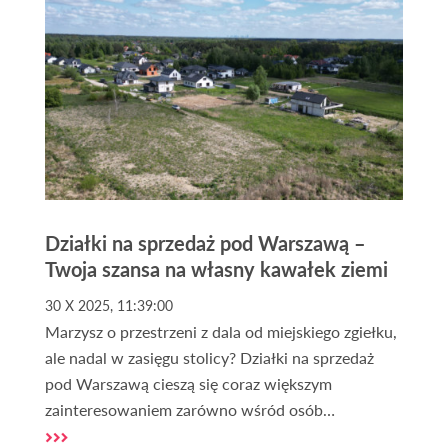
inwestycyjne. Kupno działki na Mazurach to
inwestycja w przyszłość, która może przynieść
wiele korzyści, zarówno pod kątem finansowym,
jak i rekreacyjnym.
Działki na sprzedaż pod Warszawą –
Twoja szansa na własny kawałek ziemi
30 X 2025, 11:39:00
Marzysz o przestrzeni z dala od miejskiego zgiełku,
ale nadal w zasięgu stolicy? Działki na sprzedaż
pod Warszawą cieszą się coraz większym
zainteresowaniem zarówno wśród osób
planujących budowę domu, jak i inwestorów