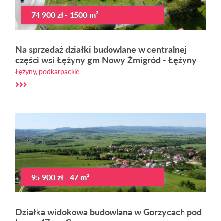
74 900 zł - 1500 m²
Na sprzedaż działki budowlane w centralnej
części wsi Łężyny gm Nowy Żmigród - Łężyny
Łężyny, podkarpackie
95 900 zł - 47 m²
Działka widokowa budowlana w Gorzycach pod