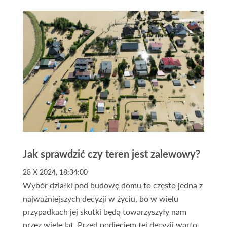
poszukujących pewnego lokum dla kapitału. Dzięki
pomocy profesjonalnego biura nieruchomości
możesz znaleźć grunt dopasowany do swoich
potrzeb – bez ryzyka, stresu i żmudnych
formalności.
Jak sprawdzić czy teren jest zalewowy?
28 X 2024, 18:34:00
Wybór działki pod budowę domu to często jedna z
najważniejszych decyzji w życiu, bo w wielu
przypadkach jej skutki będą towarzyszyły nam
przez wiele lat. Przed podjęciem tej decyzji warto