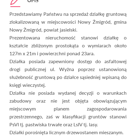
OPIS
Przedstawiamy Państwu na sprzedaż działkę gruntową
zlokalizowaną w miejscowości Nowy Żmigród, gmina
Nowy Żmigród, powiat jasielski.
Prezentowana nieruchomość stanowi działkę o
kształcie zbliżonym prostokąta o wymiarach około
127m x 21m i powierzchni ponad 23ara.
Działka posiada zapewniony dostęp do asfaltowej
drogi publicznej ul. Wyżna poprzez ustanowioną
służebność gruntową po działce sąsiedniej wpisaną do
księgi wieczystej.
Działka nie posiada wydanej decyzji o warunkach
zabudowy oraz nie jest objęta obowiązującym
miejscowym planem zagospodarowania
przestrzennego, zaś w klasyfikacji gruntów stanowi
PsVI tj. pastwiska trwałe oraz LsIV tj. lasy.
Działki porośnięta licznym drzewostanem mieszanym.