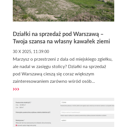
Działki na sprzedaż pod Warszawą –
Twoja szansa na własny kawałek ziemi
30 X 2025, 11:39:00
Marzysz o przestrzeni z dala od miejskiego zgiełku,
ale nadal w zasięgu stolicy? Działki na sprzedaż
pod Warszawą cieszą się coraz większym
zainteresowaniem zarówno wśród osób
planujących budowę domu, jak i inwestorów
poszukujących pewnego lokum dla kapitału. Dzięki
pomocy profesjonalnego biura nieruchomości
możesz znaleźć grunt dopasowany do swoich
potrzeb – bez ryzyka, stresu i żmudnych
formalności.