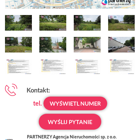
Kontakt:
tel.
WYŚWIETL NUMER
WYŚLIJ PYTANIE
PARTNERZY Agencja Nieruchomości sp. z o.o.