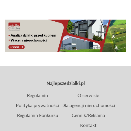
tego typu działki są coraz bardziej popularne.
Zakup działki nad jeziorem wiąże się jednak często
z dodatkowymi rzeczami, które należy wziąć pod
uwagę. Są to kwestie formalne i praktyczne – od
rodzaju działki, przez jej uzbrojenie, po możliwość
budowy domu nad jeziorem zgodnie z
obowiązującym prawem.
Najlepszedzialki.pl
Regulamin
O serwisie
Polityka prywatności
Dla agencji nieruchomości
Regulamin konkursu
Cennik/Reklama
Kontakt