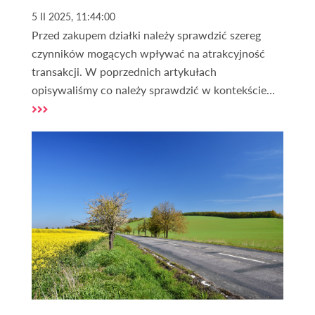
5 II 2025, 11:44:00
Przed zakupem działki należy sprawdzić szereg
czynników mogących wpływać na atrakcyjność
transakcji. W poprzednich artykułach
opisywaliśmy co należy sprawdzić w kontekście
zakupu działki. Jednym ze źródeł informacji o
nieruchomości gruntowej, które należy
obligatoryjnie sprawdzić jest księga wieczysta. Ale
co to właściwie jest księga wieczysta i jak ją
weryfikować? O tym w dalszej części artykułu.