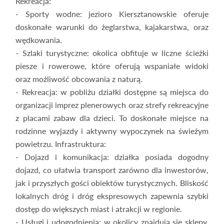
Rekreacja:
- Sporty wodne: jezioro Kiersztanowskie oferuje
doskonałe warunki do żeglarstwa, kajakarstwa, oraz
wędkowania.
- Szlaki turystyczne: okolica obfituje w liczne ścieżki
piesze i rowerowe, które oferują wspaniałe widoki
oraz możliwość obcowania z naturą.
- Rekreacja: w pobliżu działki dostępne są miejsca do
organizacji imprez plenerowych oraz strefy rekreacyjne
z placami zabaw dla dzieci. To doskonałe miejsce na
rodzinne wyjazdy i aktywny wypoczynek na świeżym
powietrzu. Infrastruktura:
- Dojazd i komunikacja: działka posiada dogodny
dojazd, co ułatwia transport zarówno dla inwestorów,
jak i przyszłych gości obiektów turystycznych. Bliskość
lokalnych dróg i dróg ekspresowych zapewnia szybki
dostęp do większych miast i atrakcji w regionie.
- Usługi i udogodnienia: w okolicy znajdują się sklepy,