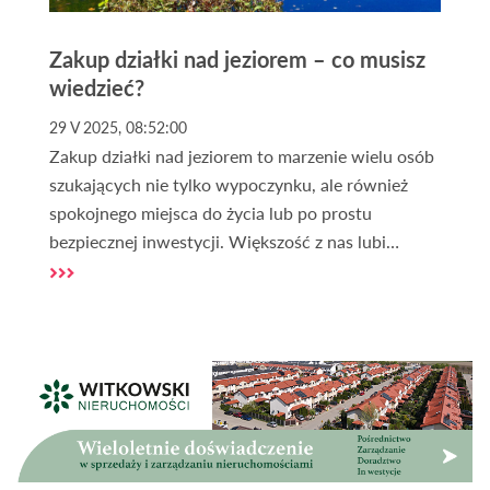
Zakup działki nad jeziorem – co musisz
wiedzieć?
29 V 2025, 08:52:00
Zakup działki nad jeziorem to marzenie wielu osób
szukających nie tylko wypoczynku, ale również
spokojnego miejsca do życia lub po prostu
bezpiecznej inwestycji. Większość z nas lubi
bliskość wody, kontakt z naturą i ciszę, dlatego
tego typu działki są coraz bardziej popularne.
Zakup działki nad jeziorem wiąże się jednak często
z dodatkowymi rzeczami, które należy wziąć pod
uwagę. Są to kwestie formalne i praktyczne – od
rodzaju działki, przez jej uzbrojenie, po możliwość
budowy domu nad jeziorem zgodnie z
obowiązującym prawem.