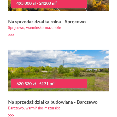
495 000 zł - 24200 m²
Na sprzedaż działka rolna - Spręcowo
Spręcowo, warmińsko-mazurskie
620 520 zł - 5171 m²
Na sprzedaż działka budowlana - Barczewo
Barczewo, warmińsko-mazurskie