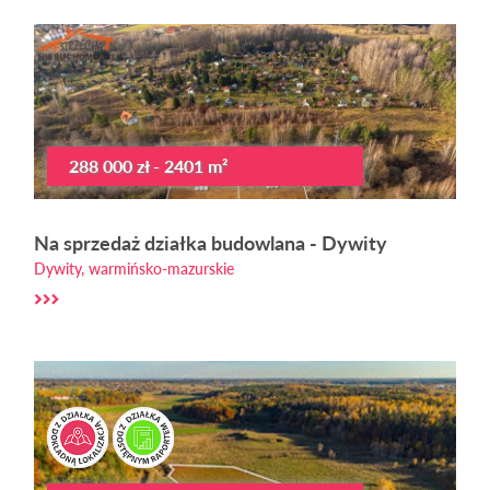
288 000 zł - 2401 m²
Na sprzedaż działka budowlana - Dywity
Dywity, warmińsko-mazurskie