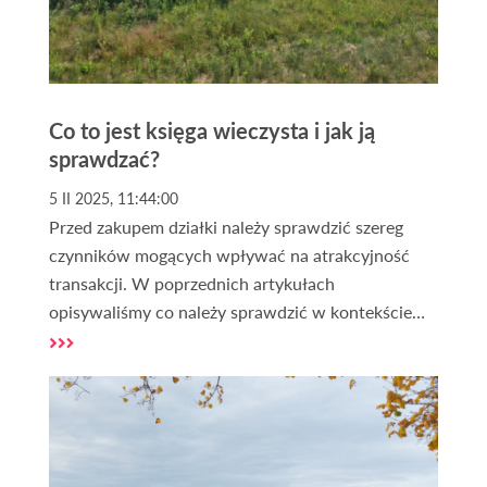
Co to jest księga wieczysta i jak ją
sprawdzać?
5 II 2025, 11:44:00
Przed zakupem działki należy sprawdzić szereg
czynników mogących wpływać na atrakcyjność
transakcji. W poprzednich artykułach
opisywaliśmy co należy sprawdzić w kontekście
zakupu działki. Jednym ze źródeł informacji o
nieruchomości gruntowej, które należy
obligatoryjnie sprawdzić jest księga wieczysta. Ale
co to właściwie jest księga wieczysta i jak ją
weryfikować? O tym w dalszej części artykułu.