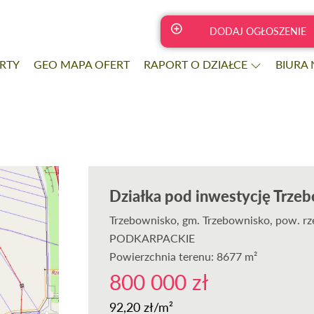
DODAJ OGŁOSZENIE
RTY
GEO MAPA OFERT
RAPORT O DZIAŁCE
BIURA
Działka pod inwestycję Trze
Trzebownisko
, gm. Trzebownisko, pow. rz
PODKARPACKIE
Powierzchnia terenu: 8677 m²
800 000 zł
92,20 zł/m²