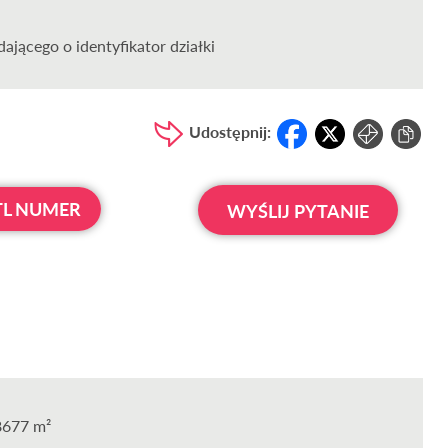
ającego o identyfikator działki
Udostępnij:
L NUMER
WYŚLIJ PYTANIE
8677 m²