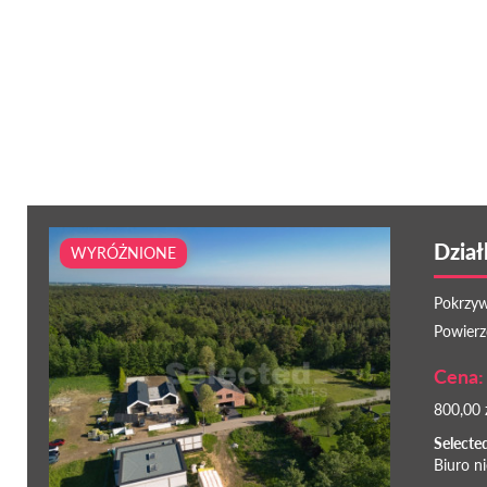
Dział
WYRÓŻNIONE
Pokrzyw
Powierz
Cena: 
800,00 
Selecte
Biuro n