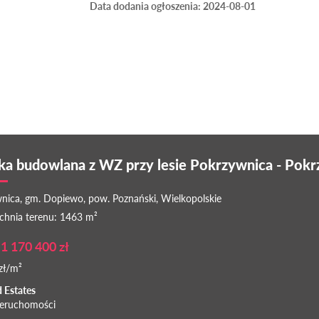
Data dodania ogłoszenia: 2024-08-01
ka budowlana z WZ przy lesie Pokrzywnica - Pok
nica, gm. Dopiewo, pow. Poznański, Wielkopolskie
chnia terenu: 1463 m²
1 170 400 zł
zł/m²
d Estates
ieruchomości