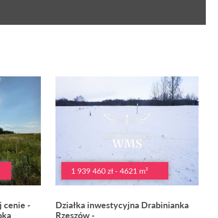
1 939 460 zł - 4621 m²
 cenie -
Działka inwestycyjna Drabinianka
oka
Rzeszów -