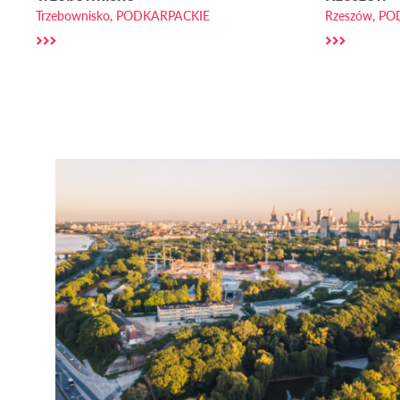
Trzebownisko, PODKARPACKIE
Rzeszów, P