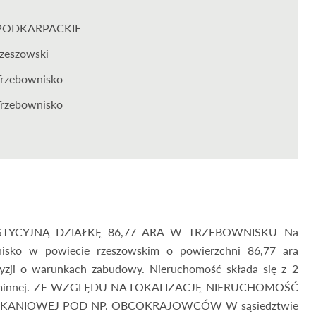
PODKARPACKIE
rzeszowski
Trzebownisko
Trzebownisko
TYCYJNĄ DZIAŁKĘ 86,77 ARA W TRZEBOWNISKU Na
nisko w powiecie rzeszowskim o powierzchni 86,77 ara
yzji o warunkach zabudowy. Nieruchomość składa się z 2
gi gminnej. ZE WZGLĘDU NA LOKALIZACJĘ NIERUCHOMOŚĆ
ZKANIOWEJ POD NP. OBCOKRAJOWCÓW W sąsiedztwie