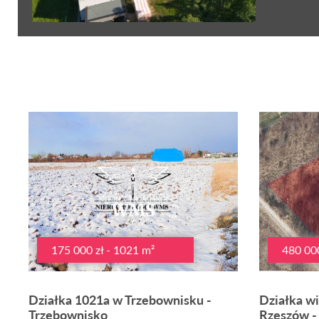
175 000 zł - 1021 m²
480 000
Działka 1021a w Trzebownisku -
Działka w
Trzebownisko
Rzeszów -