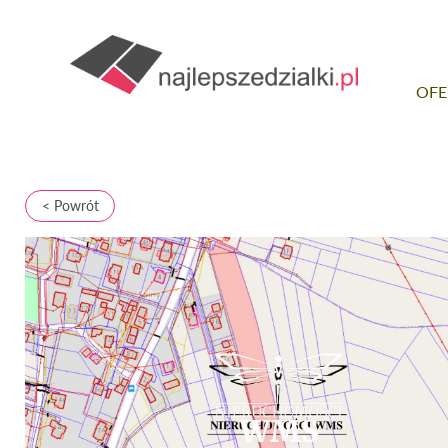
OFE
< Powrót