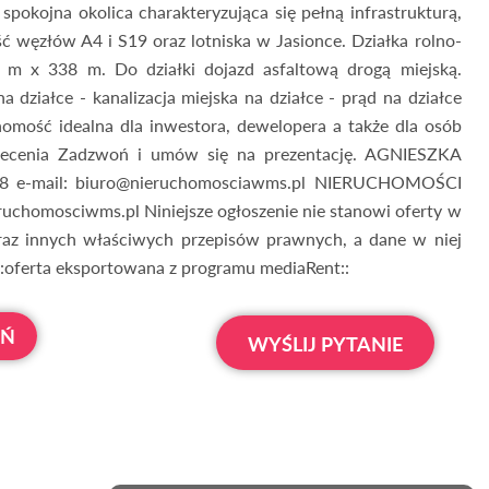
 spokojna okolica charakteryzująca się pełną infrastrukturą,
ć węzłów A4 i S19 oraz lotniska w Jasionce. Działka rolno-
m x 338 m. Do działki dojazd asfaltową drogą miejską.
a działce - kanalizacja miejska na działce - prąd na działce
omość idealna dla inwestora, dewelopera a także dla osób
polecenia Zadzwoń i umów się na prezentację. AGNIESZKA
e-mail: biuro@nieruchomosciawms.pl NIERUCHOMOŚCI
omosciwms.pl Niniejsze ogłoszenie nie stanowi oferty w
az innych właściwych przepisów prawnych, a dane w niej
::oferta eksportowana z programu mediaRent::
OŃ
WYŚLIJ PYTANIE