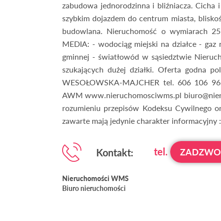
zabudowa jednorodzinna i bliźniacza. Cicha i
szybkim dojazdem do centrum miasta, bliskoś
budowlana. Nieruchomość o wymiarach 25 
MEDIA: - wodociąg miejski na działce - gaz n
gminnej - światłowód w sąsiedztwie Nieruch
szukających dużej działki. Oferta godna 
WESOŁOWSKA-MAJCHER tel. 606 106 968 
AWM www.nieruchomosciwms.pl biuro@nieruch
rozumieniu przepisów Kodeksu Cywilnego or
zawarte mają jedynie charakter informacyjny 
tel.
Kontakt:
ZADZW
Nieruchomości WMS
Biuro nieruchomości