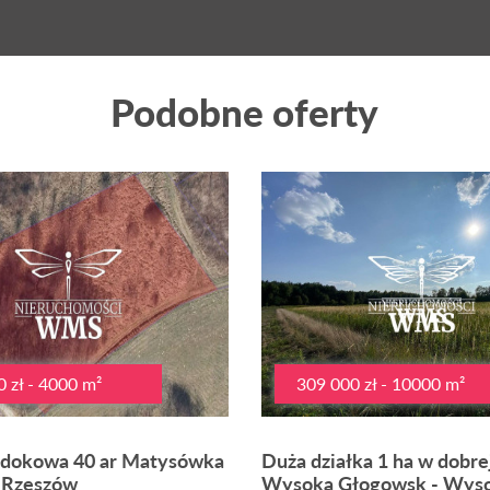
Podobne oferty
 zł - 4000 m²
309 000 zł - 10000 m²
idokowa 40 ar Matysówka
Duża działka 1 ha w dobrej
 Rzeszów
Wysoka Głogowsk - Wys