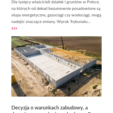
Dla tysięcy właścicieli działek i gruntów w Polsce,
na których od dekad bezumownie posadowione są
słupy energetyczne, gazociągi czy wodociągi, mogą
nadejść znaczące zmiany. Wyrok Trybunału
Konstytucyjnego z 2 grudnia 2025 r. (sygn. P
10/16) może radykalnie zmienić dotychczasową
interpretację prawa w sporach z
przedsiębiorstwami przesyłowymi. To orzeczenie
otwiera szeroko drzwi do uzyskania
wynagrodzenia za bezumowne korzystanie z
nieruchomości i ustanowienia odpłatnej
służebności przesyłu.
Decyzja o warunkach zabudowy, a