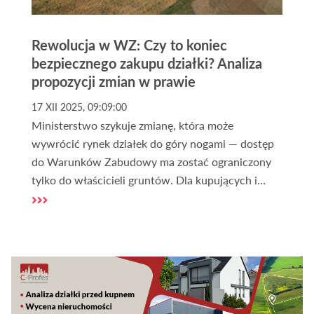
Rewolucja w WZ: Czy to koniec
bezpiecznego zakupu działki? Analiza
propozycji zmian w prawie
17 XII 2025, 09:09:00
Ministerstwo szykuje zmianę, która może
wywrócić rynek działek do góry nogami — dostęp
do Warunków Zabudowy ma zostać ograniczony
tylko do właścicieli gruntów. Dla kupujących i
inwestorów oznacza to nowe ryzyka, droższe
transakcje i koniec bezpiecznego „sprawdzenia
działki przed zakupem”. Sprawdź, czy nadchodzący
chaos to realne zagrożenie, czy szansa na
uporządkowanie rynku — zanim podejmiesz
decyzję o zakupie gruntu.