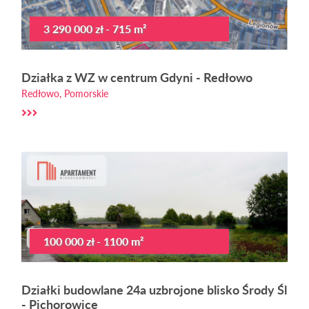
3 290 000 zł - 715 m²
Działka z WZ w centrum Gdyni - Redłowo
Redłowo, Pomorskie
100 000 zł - 1100 m²
Działki budowlane 24a uzbrojone blisko Środy Śl
- Pichorowice