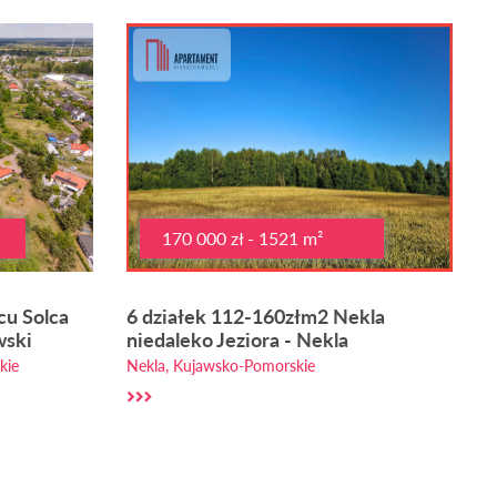
170 000 zł - 1521 m²
cu Solca
6 działek 112-160złm2 Nekla
wski
niedaleko Jeziora - Nekla
kie
Nekla, Kujawsko-Pomorskie