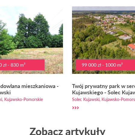
 zł - 830 m²
99 000 zł - 1000 m²
udowlana mieszkaniowa -
Twój prywatny park w ser
awski
Kujawskiego - Solec Kuja
ki, Kujawsko-Pomorskie
Solec Kujawski, Kujawsko-Pomors
Zobacz artykuły