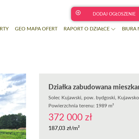
DODAJ OGŁOSZENIE
RTY
GEO MAPA OFERT
RAPORT O DZIAŁCE
BIURA
Działka zabudowana mieszkan
Solec Kujawski
, pow. bydgoski, Kujawsk
Powierzchnia terenu: 1989 m²
372 000 zł
187,03 zł/m²