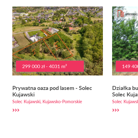
299 000 zł - 4031 m²
149 400
Prywatna oaza pod lasem - Solec
Działka b
Kujawski
Solec Kuj
Solec Kujawski, Kujawsko-Pomorskie
Solec Kujaws