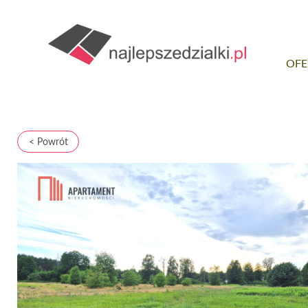
OFE
< Powrót