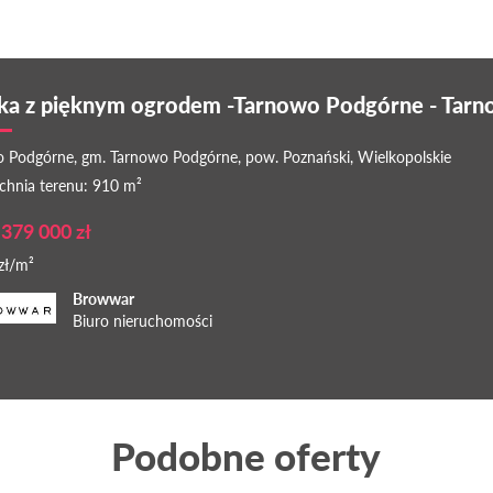
łka z pięknym ogrodem -Tarnowo Podgórne - Tar
 Podgórne, gm. Tarnowo Podgórne, pow. Poznański, Wielkopolskie
chnia terenu: 910 m²
 379 000 zł
zł/m²
Browwar
Biuro nieruchomości
Podobne oferty